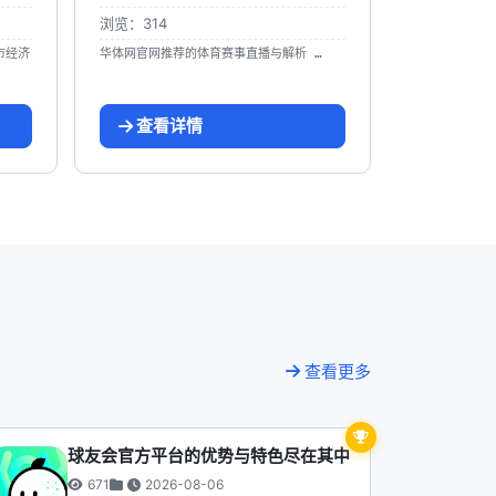
浏览：314
市经济
华体网官网推荐的体育赛事直播与解析 …
查看详情
查看更多
球友会官方平台的优势与特色尽在其中
671
2026-08-06