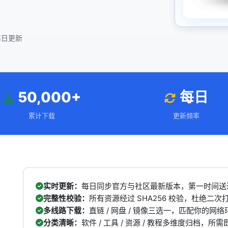
日更新
50,000+
每日
累计下载
更新频率
实时更新：
每日同步官方与社区最新版本，第一时间送
完整性校验：
所有资源经过 SHA256 校验，杜绝二
多线路下载：
直链 / 网盘 / 镜像三选一，匹配你的网
分类清晰：
软件 / 工具 / 资源 / 教程多维度归档，所