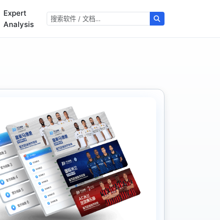
Expert
Analysis