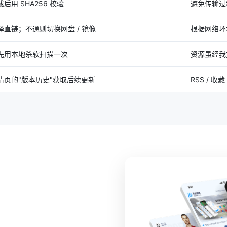
后用 SHA256 校验
避免传输过
择直链；不通则切换网盘 / 镜像
根据网络环
先用本地杀软扫描一次
资源虽经我
情页的"版本历史"获取后续更新
RSS / 收